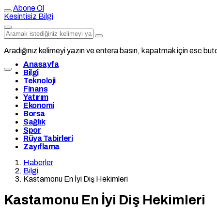
Abone Ol
Kesintisiz Bilgi
Aradığınız kelimeyi yazın ve entera basın, kapatmak için esc buto
Anasayfa
Bilgi
Teknoloji
Finans
Yatırım
Ekonomi
Borsa
Sağlık
Spor
Rüya Tabirleri
Zayıflama
Haberler
Bilgi
Kastamonu En İyi Diş Hekimleri
Kastamonu En İyi Diş Hekimleri