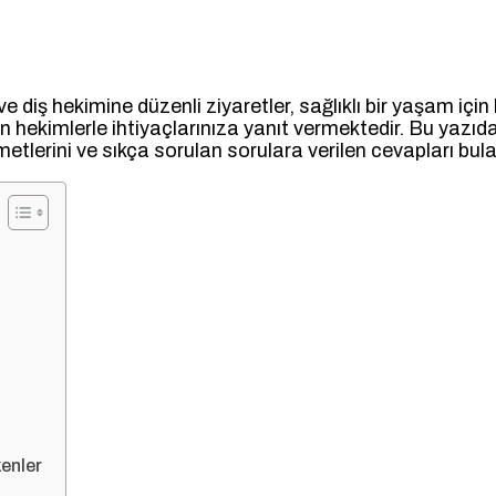
 ve diş hekimine düzenli ziyaretler, sağlıklı bir yaşam iç
hekimlerle ihtiyaçlarınıza yanıt vermektedir. Bu yazıda
tlerini ve sıkça sorulan sorulara verilen cevapları bulab
kenler